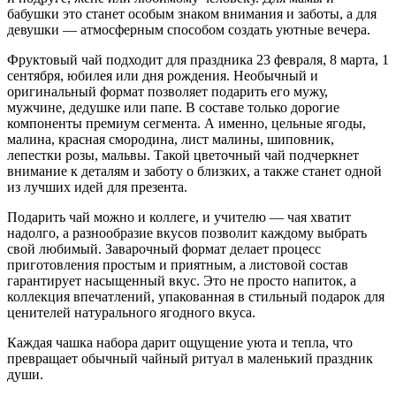
бабушки это станет особым знаком внимания и заботы, а для
девушки — атмосферным способом создать уютные вечера.
Фруктовый чай подходит для праздника 23 февраля, 8 марта, 1
сентября, юбилея или дня рождения. Необычный и
оригинальный формат позволяет подарить его мужу,
мужчине, дедушке или папе. В составе только дорогие
компоненты премиум сегмента. А именно, цельные ягоды,
малина, красная смородина, лист малины, шиповник,
лепестки розы, мальвы. Такой цветочный чай подчеркнет
внимание к деталям и заботу о близких, а также станет одной
из лучших идей для презента.
Подарить чай можно и коллеге, и учителю — чая хватит
надолго, а разнообразие вкусов позволит каждому выбрать
свой любимый. Заварочный формат делает процесс
приготовления простым и приятным, а листовой состав
гарантирует насыщенный вкус. Это не просто напиток, а
коллекция впечатлений, упакованная в стильный подарок для
ценителей натурального ягодного вкуса.
Каждая чашка набора дарит ощущение уюта и тепла, что
превращает обычный чайный ритуал в маленький праздник
души.