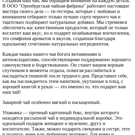
Создавая наш чай, мы обращаем внимание на каждую деталь.
В ООО "Оренбургская чайная фабрика" работают настоящие
мастера своего дела — ти-тестеры, которые с любовью и
вниманием отбирают только лучшие сорта черного чая и
тщательно подбирают натуральные добавки. Мы стремимся
обеспечить вас качественным продуктом, который не только
восхитит ваш вкус, но и подарит незабываемые впечатления,
это симфония ароматов и вкусов, созданная благодаря
идеальному сочетанию натуральных ингредиентов.
Каждая чашка нашего чая богата витаминами и
антиоксидантами, способствующими поддержанию хорошего
самочувствия и бодрствованию. Он станет вашим верным
спутником в моменты отдыха, помогая расслабиться и
насладиться тишиной после трудного дня. Представьте себе,
как вы наслаждаетесь этим напитком, укутанные в плед, с
хорошей книгой в руках — это именно то, что подарит вам
наш чай!
Заварной чай особенно мягкий и насыщенный.
Упаковка — прочный картонный бокс, внутри которого
находятся рассыпной чай в индивидуальной коробке. Это
идеальный подарок женщине и мужчине, другу и
воспитателю. Также, можно подарить свекрови и сестре, тете
и подруге, жене или любимому человеку. Для мамы и